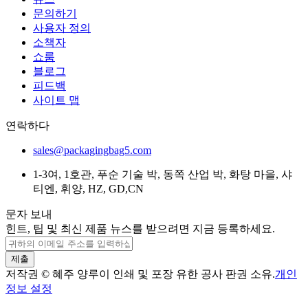
문의하기
사용자 정의
소책자
쇼룸
블로그
피드백
사이트 맵
연락하다
sales@packagingbag5.com
1-3여, 1호관, 푸순 기술 박, 동쪽 산업 박, 화탕 마을, 샤
티엔, 휘양, HZ, GD,CN
문자 보내
힌트, 팁 및 최신 제품 뉴스를 받으려면 지금 등록하세요.
제출
저작권 © 혜주 양루이 인쇄 및 포장 유한 공사 판권 소유.
개인
정보 설정