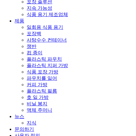
포장 솔루션
지속 가능성
식품 용기 제조업체
제품
일회용 식품 용기
포장백
사탕수수 컨테이너
쟁반
컵 종이
플라스틱 파우치
플라스틱 지퍼 가방
식품 포장 가방
파우치를 일어
커피 가방
플라스틱 필름
호 일 가방
비닐 봉지
액체 주머니
뉴스
지식
문의하기
사용자 정의