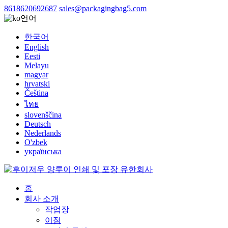
8618620692687
sales@packagingbag5.com
언어
한국어
English
Eesti
Melayu
magyar
hrvatski
Čeština
ไทย
slovenščina
Deutsch
Nederlands
O'zbek
українська
홈
회사 소개
작업장
이점